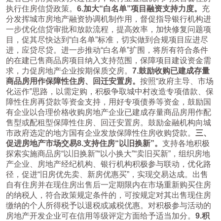
执行住房信贷政策。
6.
加大“白名单”项目融资支持力度。
充
分发挥城市房地产融资协调机制作用，督促指导银行机构进
一步优化信贷审批和放款流程，提高效率，加快修复问题项
目，促其尽快达到“白名单”标准，切实做到合规项目应进尽
进，应贷尽贷。进一步推动“白名单”扩围，将所有符合条件
的在建已售商品房项目纳入支持范围，保障项目建设资金需
求，力促房地产企业按期保质交房。
7.
鼓励收购已建成存量
商品房用作保障性住房、
回迁安置房
。
按照“政府主导、市场
化运作”思路，以需定购，积极争取城中村改造专项借款、保
障性住房再贷款等资金支持，用好专项债券等资金，鼓励国
有企业以合理价格收购房地产企业已建成存量商品房用作配
售型或配租型保障性住房、回迁安置房。鼓励金融机构向城
市政府选定的地方国有企业发放保障性住房收购贷款。
三、
促进房地产市场交易
8.
支持住房“以旧换新”。
支持各地积极
探索实施商品房“以旧换新”“以小换大”“卖旧买新”，组织房地
产企业、房地产经纪机构、银行机构积极参与联动，优化路
径，促进“旧房优先卖、新房优惠买”，实现交易达成。出售
自有住房并在现住房出售后一定期限内在市场重新购买住房
的纳税人，符合政策规定条件的，可按规定对其出售现住房
缴纳的个人所得税予以退税或减税优惠。对积极参与活动的
房地产开发企业可在信用等级评定方面给予适当加分。
9.
积