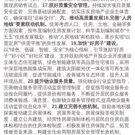
展现房销售试点。
17.
抓好质量安全管理。
持续加大项目质量
安全监管，完善基础设施配套。切实压实房地产企业主体责
任，确保项目“达标交付”。
六、推动高质量发展
18.
完善“人房
地钱”要素联动机制。
统筹考虑人口、住房、土地、金融等多
方面因素，按年度编制住房发展计划，科学谋划编制城市“十
五五”住房发展规划，推动“人房地钱”有机联动，逐步实现“以
需定房”“供需平衡”的良性发展。
19.
加快“好房子”建设。
以“绿色、低碳、智能、安全”为核心指标，引导激励“好房
子”“好小区”“好社区”建设。支持鼓励房地产开发企业开发建设
立体生态住宅建筑、绿色智能建筑等高品质住宅项目，采用
中深层地热能集成应用、建筑太阳能光伏一体化等可再生清
洁能源应用，促进节能减排，改善城市生态环境，提升人居
环境品质。
20.
提升物业服务质量。
强化物业行业监管指导，
完善物业服务管理活动监督管理制度，督促指导物业服务企
业按合同履约，提供质价相符服务，不断提升居民群众服务
消费体验感、满意度。创新物业服务管理模式,提高物业服务
活动监管信息化水平。
21.
建立完善长效机制。
鼓励各地积极
探索推动建立房屋体检、房屋养老金、房屋保险等相关制
度，建立公共建筑、经营性房屋强制体检与居民自住房自愿
体检相结合的住房体检制度，积极发展住房保险产品，拓宽
维修资金来源，构建全生命周期房屋安全管理长效机制。