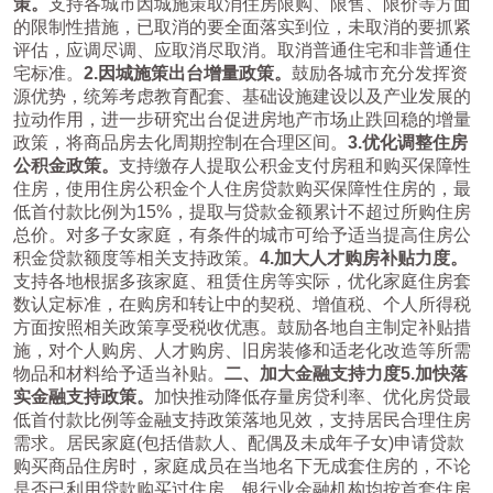
策。
支持各城市因城施策取消住房限购、限售、限价等方面
的限制性措施，已取消的要全面落实到位，未取消的要抓紧
评估，应调尽调、应取消尽取消。取消普通住宅和非普通住
宅标准。
2.
因城施策出台增量政策。
鼓励各城市充分发挥资
源优势，统筹考虑教育配套、基础设施建设以及产业发展的
拉动作用，进一步研究出台促进房地产市场止跌回稳的增量
政策，将商品房去化周期控制在合理区间。
3.
优化调整住房
公积金政策。
支持缴存人提取公积金支付房租和购买保障性
住房，使用住房公积金个人住房贷款购买保障性住房的，最
低首付款比例为15%，提取与贷款金额累计不超过所购住房
总价。对多子女家庭，有条件的城市可给予适当提高住房公
积金贷款额度等相关支持政策。
4.
加大人才购房补贴力度。
支持各地根据多孩家庭、租赁住房等实际，优化家庭住房套
数认定标准，在购房和转让中的契税、增值税、个人所得税
方面按照相关政策享受税收优惠。鼓励各地自主制定补贴措
施，对个人购房、人才购房、旧房装修和适老化改造等所需
物品和材料给予适当补贴。
二、加大金融支持力度
5.
加快落
实金融支持政策。
加快推动降低存量房贷利率、优化房贷最
低首付款比例等金融支持政策落地见效，支持居民合理住房
需求。居民家庭(包括借款人、配偶及未成年子女)申请贷款
购买商品住房时，家庭成员在当地名下无成套住房的，不论
是否已利用贷款购买过住房，银行业金融机构均按首套住房