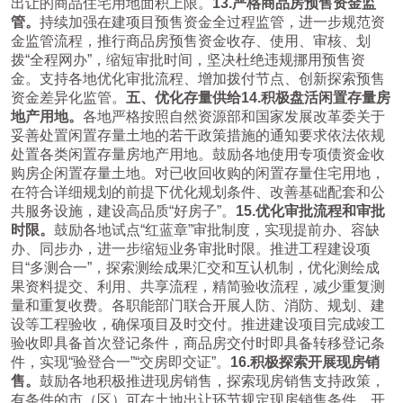
出让的商品住宅用地面积上限。
13.
严格商品房预售资金监
管。
持续加强在建项目预售资金全过程监管，进一步规范资
金监管流程，推行商品房预售资金收存、使用、审核、划
拨“全程网办”，缩短审批时间，坚决杜绝违规挪用预售资
金。支持各地优化审批流程、增加拨付节点、创新探索预售
资金差异化监管。
五、优化存量供给
14.
积极盘活闲置存量房
地产用地。
各地严格按照自然资源部和国家发展改革委关于
妥善处置闲置存量土地的若干政策措施的通知要求依法依规
处置各类闲置存量房地产用地。鼓励各地使用专项债资金收
购房企闲置存量土地。对已收回收购的闲置存量住宅用地，
在符合详细规划的前提下优化规划条件、改善基础配套和公
共服务设施，建设高品质“好房子”。
15.
优化审批流程和审批
时限。
鼓励各地试点“红蓝章”审批制度，实现提前办、容缺
办、同步办，进一步缩短业务审批时限。推进工程建设项
目“多测合一”，探索测绘成果汇交和互认机制，优化测绘成
果资料提交、利用、共享流程，精简验收流程，减少重复测
量和重复收费。各职能部门联合开展人防、消防、规划、建
设等工程验收，确保项目及时交付。推进建设项目完成竣工
验收即具备首次登记条件，商品房交付时即具备转移登记条
件，实现“验登合一”“交房即交证”。
16.
积极探索开展现房销
售。
鼓励各地积极推进现房销售，探索现房销售支持政策，
有条件的市（区）可在土地出让环节规定现房销售条件，开