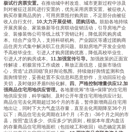
极试行房票安置。
在推动城中村改造、城市更新过程中涉及
到对被征迁居民进行安置的，优先采用房票安置。被征收人
购买存量商品房的，可用房票抵付购房款，不足部分由被征
收人自行支付。
10.
大力开展促销、团购活动。
鼓励各地持续
开展房展会、家装焕新等住房联动促销活动，引导房地产企
业、装修装饰公司等线上线下营销让利，降低居民购房成
本。结合产业导入，支持科研机构、产业园区等通过团购商
品住房方式集中解决职工住房问题。鼓励房地产开发企业给
予高校毕业生、引进人才购房团购优惠，降低高校毕业生、
引进人才的购房成本。
11.
加强宣传引导。
加强政策的正面宣
传解读，积极宣传工作成效，释放正面信息，提振市场信
心，营造“止跌回稳”良好舆论氛围。持续做好舆情监测和负
面舆情管控，妥善处置不实信息和恶意炒作，主动回应社会
关切，及时做好矛盾纠纷化解。
四、严格控制增量供应
12.
加
强商品住宅用地供应管理。
各地要统筹“市场+保障”的住宅用
地供应安排，科学编制、及时公开年度住宅用地供应计划。
商品住宅去化周期超过36个月的市县，暂停新增商品住宅用
地出让，同时下大力气盘活存量，直至去化周期降至36个月
以下；商品住宅去化周期在18个月（不含）-36个月之间的市
县，按照“盘活多少、供应多少”的原则，根据本年度内盘活
的存量商品住宅用地面积（包括竣工和收回）动态确定其新