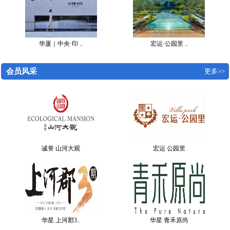
华厦｜中央·印 ..
宏运·公园里 ..
会员风采
更多>>
诚誉 山河大观
宏运 公园里
华星 上河郡3..
华星 青禾原尚