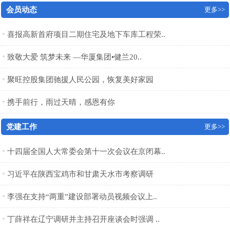
会员动态
更多>>
喜报高新首府项目二期住宅及地下车库工程荣..
致敬大爱 筑梦未来 —华厦集团•健兰20..
聚旺控股集团驰援人民公园，恢复美好家园
携手前行，雨过天晴，感恩有你
党建工作
更多>>
十四届全国人大常委会第十一次会议在京闭幕..
习近平在陕西宝鸡市和甘肃天水市考察调研
李强在支持“两重”建设部署动员视频会议上..
丁薛祥在辽宁调研并主持召开座谈会时强调 ..